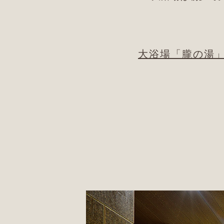
大浴場「朧の湯