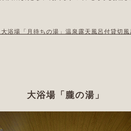
」
大浴場「月待ちの湯」温泉露天風呂付
貸切風
大浴場「朧の湯」