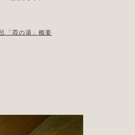
呂「霞の湯」
概要